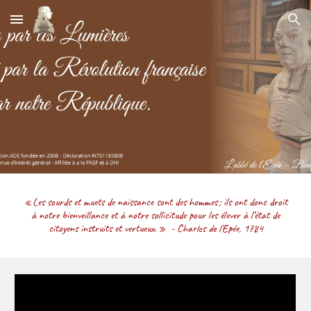
Skip to main content
Skip to navigation
« Les sourds et muets de naissance sont des hommes ; ils ont donc droit
à notre bienveillance et à notre sollicitude pour les élever à l’état de
citoyens instruits et vertueux. »
- Charles de l'Epée
, 1
784