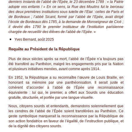
derniers instants de l’abbé de l’Epée, le 23 décembre 1789 : « la Patrie
adopte vos enfants ! » En ce sens, la Rue des Moulins fut le berceau
des deux premières institutions sous tutelle de l’Etat : celles de Paris et
de Bordeaux ; l’abbé Sicard, formé par l’abbé de l’Epée, avait dirigé
l’école de Bordeaux dès 1785, à la demande de Monseigneur de Cicé ;
il devint dès 1790 le premier instituteur de l’Institution parisienne
chargée de recueillir des élèves de l’abbé de l’Epée.
»
Yves Bernard, août 2025
Requête au Président de la République
Plus de deux siècles après sa mort, l’abbé de l’Épée n’a toujours pas
été transféré au Panthéon, malgré les engagements pris par la Nation
et plusieurs initiatives menées, avant comme après 1914.
En 1952, la République a su reconnaître l’œuvre de Louis Braille, en
honorant sa mémoire par une panthéonisation. Il serait juste et
cohérent d’accorder à l’abbé de l’Épée une reconnaissance
équivalente : lui qui, le premier, a offert aux Sourds une éducation
gratuite, structurée, et portée par une langue visuelle.
Nous, citoyens sourds et entendants, demandons solennellement que
les cendres de l’abbé de l’Épée soient transférées au Panthéon. Ce
geste symbolique marquerait la reconnaissance par la République de
son action fondatrice en faveur de l’égalité, de l’instruction publique, et
de la dignité des citoyens sourds.